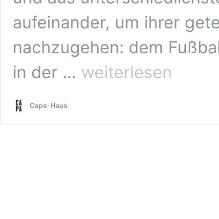
aufeinander, um ihrer gete
nachzugehen: dem Fußball
Ausstellung:
in der …
weiterlesen
Mitten
in
der
Capa-Haus
Kurve
–
Jüdische
Fan-
und
Fußballkultur