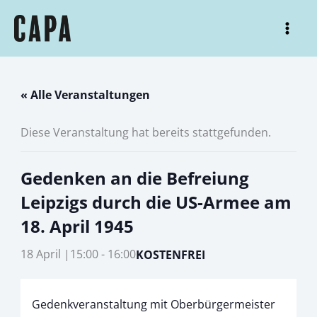
Zum
Inhalt
Mai
springen
Men
« Alle Veranstaltungen
Diese Veranstaltung hat bereits stattgefunden.
Gedenken an die Befreiung
Leipzigs durch die US-Armee am
18. April 1945
18 April |15:00
-
16:00
KOSTENFREI
Gedenkveranstaltung mit Oberbürgermeister