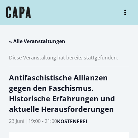
Zum
Inhalt
Mai
springen
Men
« Alle Veranstaltungen
Diese Veranstaltung hat bereits stattgefunden.
Antifaschistische Allianzen
gegen den Faschismus.
Historische Erfahrungen und
aktuelle Herausforderungen
23 Juni |19:00
-
21:00
KOSTENFREI