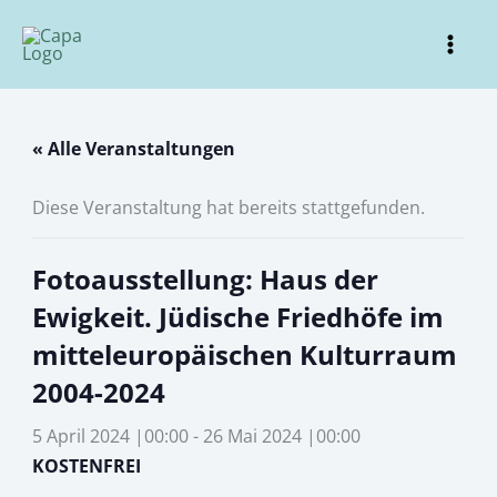
Zum
Inhalt
Mai
springen
Men
« Alle Veranstaltungen
Diese Veranstaltung hat bereits stattgefunden.
Fotoausstellung: Haus der
Ewigkeit. Jüdische Friedhöfe im
mitteleuropäischen Kulturraum
2004-2024
5 April 2024 |00:00
-
26 Mai 2024 |00:00
KOSTENFREI