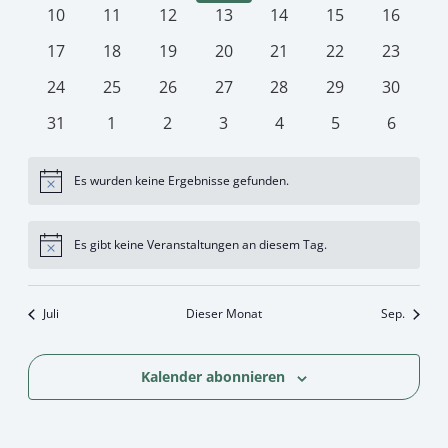
Veranstaltungen
Veranstaltungen
Veranstaltungen
Veranstaltungen
Veranstaltungen
Veranstaltunge
Veranst
0
0
0
0
0
0
0
10
11
12
13
14
15
16
Veranstaltungen
Veranstaltungen
Veranstaltungen
Veranstaltungen
Veranstaltungen
Veranstaltunge
Veranst
0
0
0
0
0
0
0
17
18
19
20
21
22
23
Veranstaltungen
Veranstaltungen
Veranstaltungen
Veranstaltungen
Veranstaltungen
Veranstaltunge
Veranst
0
0
0
0
0
0
0
24
25
26
27
28
29
30
Veranstaltungen
Veranstaltungen
Veranstaltungen
Veranstaltungen
Veranstaltungen
Veranstaltunge
Veranst
0
0
0
0
0
0
0
31
1
2
3
4
5
6
Veranstaltungen
Veranstaltungen
Veranstaltungen
Veranstaltungen
Veranstaltungen
Veranstaltunge
Veranst
Es wurden keine Ergebnisse gefunden.
Hinweis
Es gibt keine Veranstaltungen an diesem Tag.
Hinweis
Juli
Dieser Monat
Sep.
Kalender abonnieren